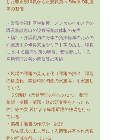
した非正規職員から正規職員への転換の制度
等の整備
・業務や福利厚生制度、メンタルヘルス等の
職員相談窓口の設置等相談体制の充実
・福祉・介護職員の身体の負担軽減のための
介護技術の修得支援やリフト等の活用、職員
に 対する腰痛対策の研修、管理者に対する
雇用管理改善の研修等の実施
・現場の課題の見える化（課題の抽出、課題
の構造化、業務時間調査の実施等）を実施し
て いる
・５S活動（業務管理の手法の１つ。整理・
整頓・清掃・清潔・躾の頭文字をとったも
の）等の実 践による職場環境の整備を行っ
ている
・業務手順書の作成や、記録
・報告様式の工夫等による情報共有や作業負
担の軽減を行っ ている