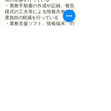
境の整備を行っている
・業務手順書の作成や記録、報告
様式の工夫等による情報共有や作
業負担の軽減を行っている
・業務支援ソフト、情報端末、の
導入​
◎やりがい：働きが居の醸成
​・ミーティング等による職場内の
コミュニケーションの円滑化によ
る個々の福祉、介護職員の
気付きを踏まえた勤務環境や支
援内容の改善
・地位社会への参加、包容の推進
のため、モチベーション向上に資
する、地域の児童、生徒や
住民との交流の実施
・利用者本位の支援方針など障害