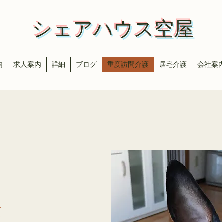
​​シェアハウス空屋
内
求人案内
詳細
ブログ
重度訪問介護
居宅介護
会社案
護