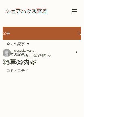
​​シェアハウス空屋
記事
全ての記事
crowskawano
全ての記事
2022年5月3日
読了時間: 1分
雑草の力🌿
今すぐ始める
コミュニティ