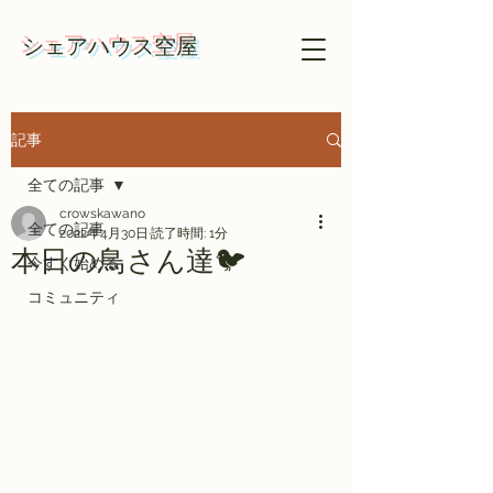
​​シェアハウス空屋
記事
全ての記事
crowskawano
全ての記事
2022年4月30日
読了時間: 1分
本日の鳥さん達🐦
今すぐ始める
コミュニティ