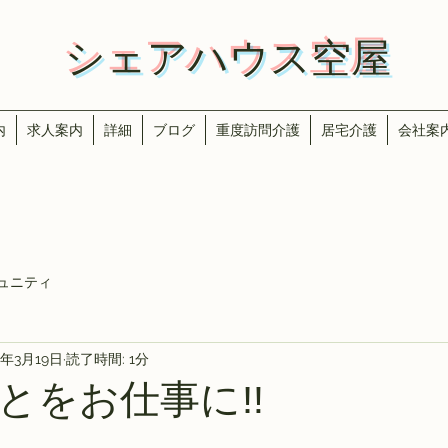
​​シェアハウス空屋
内
求人案内
詳細
ブログ
重度訪問介護
居宅介護
会社案
ュニティ
2年3月19日
読了時間: 1分
とをお仕事に‼