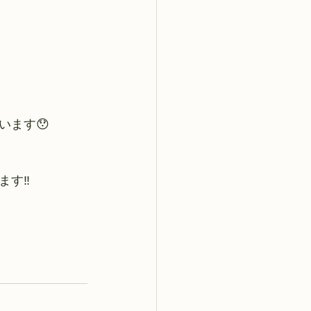
ます😯 
ます‼