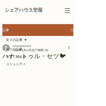
​​シェアハウス空屋
記事
全ての記事
crowskawano
全ての記事
2022年4月17日
読了時間: 1分
ハナ・トゥル・セツ🐦
今すぐ始める
コミュニティ