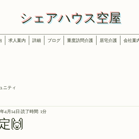
​​シェアハウス空屋
内
求人案内
詳細
ブログ
重度訪問介護
居宅介護
会社案
ュニティ
2年4月14日
読了時間: 1分
定🙌